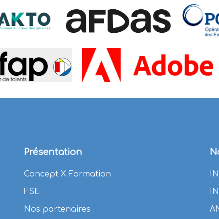
Présentation
N
Concept X Formation
I
FSE
I
Nos partenaires
A