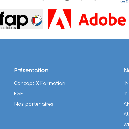
Présentation
N
Concept X Formation
I
FSE
I
Nos partenaires
A
A
W