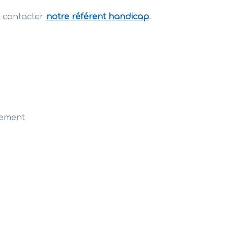
à contacter
notre référent handicap
.
nement