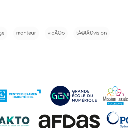
ge
monteur
vidÃ©o
tÃ©lÃ©vision