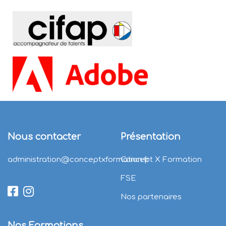
Nous contacter
Présentation
administration@conceptxformation.fr
Concept X Formation
FSE
Nos partenaires
Nos Formations